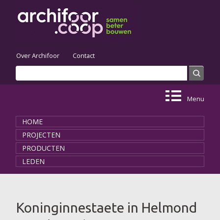
Skip to main content
Over Archifoor
Contact
Search
Search form
Menu
HOME
PROJECTEN
PRODUCTEN
LEDEN
You are here
Koninginnestaete in Helmond