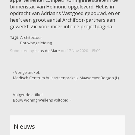
appartementencomplex Koninginnestaete in de
binnenstad van Helmond opgeleverd. Het is in
opdracht van Adriaans Vastgoed gebouwd, en er
heeft een groot aantal Archifoor-partners aan
gewerkt. Zie voor meer info de projectpagina.
Tags:
Architectuur
Bouwbegeleiding
Submitted by
Hans de Mare
on 17 Nov 2020 - 15:09.
‹ Vorige artikel:
Medisch Centrum huisartsenpraktijk Maasoever Bergen (L)
Volgende artikel:
Bouw woning Wellens voltooid. ›
Nieuws